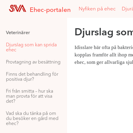
Nyfiken på ehec
Djur
Ehec-portalen
Djurslag so
Veterinärer
Djurslag som kan sprida
Idisslare bär ofta på bakter
ehec
kopplas framför allt ihop m
ehec, som ger allvarliga sj
Provtagning av besättning
Finns det behandling för
positiva djur?
Fri från smitta – hur ska
man provta för att visa
det?
Vad ska du tänka på om
du besöker en gård med
ehec?