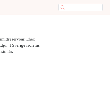
 smittreservoar. Ehec
jur. I Sverige isoleras
rån får.