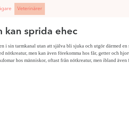
ägare
Veterinärer
m kan sprida ehec
ien i sin tarmkanal utan att själva bli sjuka och utgör därmed en
ed nötkreatur, men kan även förekomma hos får, getter och hjortd
ukdomar hos människor, oftast från nötkreatur, men ibland även f